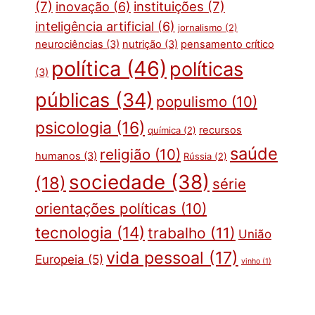
(7)
instituições
(7)
inovação
(6)
inteligência artificial
(6)
jornalismo
(2)
neurociências
(3)
nutrição
(3)
pensamento crítico
política
(46)
políticas
(3)
públicas
(34)
populismo
(10)
psicologia
(16)
recursos
química
(2)
saúde
religião
(10)
humanos
(3)
Rússia
(2)
sociedade
(38)
(18)
série
orientações políticas
(10)
tecnologia
(14)
trabalho
(11)
União
vida pessoal
(17)
Europeia
(5)
vinho
(1)