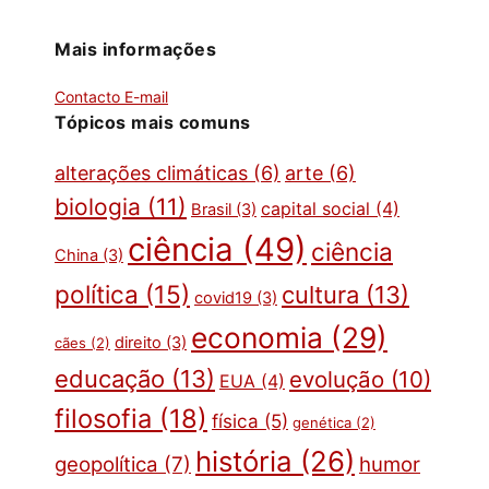
Mais informações
Contacto E-mail
Tópicos mais comuns
alterações climáticas
(6)
arte
(6)
biologia
(11)
capital social
(4)
Brasil
(3)
ciência
(49)
ciência
China
(3)
política
(15)
cultura
(13)
covid19
(3)
economia
(29)
direito
(3)
cães
(2)
educação
(13)
evolução
(10)
EUA
(4)
filosofia
(18)
física
(5)
genética
(2)
história
(26)
geopolítica
(7)
humor