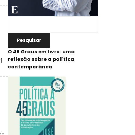
O 45 Graus em livro: uma
reflexão sobre a política
…]
contemporânea
da