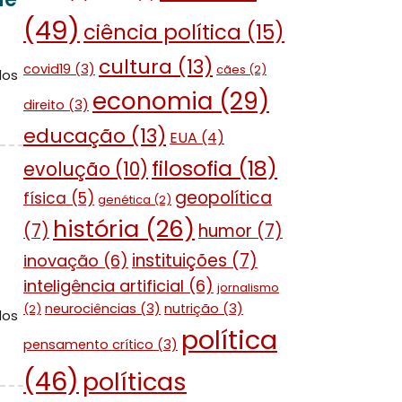
(49)
ciência política
(15)
cultura
(13)
covid19
(3)
cães
(2)
dos
economia
(29)
direito
(3)
educação
(13)
EUA
(4)
filosofia
(18)
evolução
(10)
geopolítica
física
(5)
genética
(2)
história
(26)
(7)
humor
(7)
instituições
(7)
inovação
(6)
inteligência artificial
(6)
jornalismo
neurociências
(3)
nutrição
(3)
(2)
dos
política
pensamento crítico
(3)
(46)
políticas