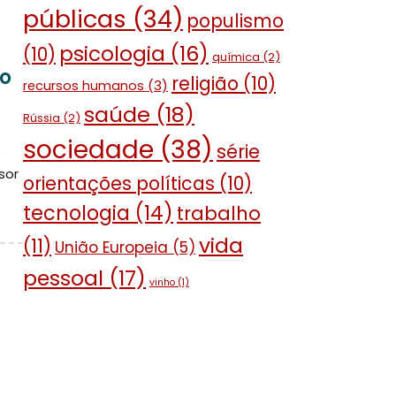
públicas
(34)
populismo
psicologia
(16)
(10)
química
(2)
 o
religião
(10)
recursos humanos
(3)
saúde
(18)
Rússia
(2)
sociedade
(38)
série
s
sor
orientações políticas
(10)
tecnologia
(14)
trabalho
vida
(11)
União Europeia
(5)
pessoal
(17)
vinho
(1)