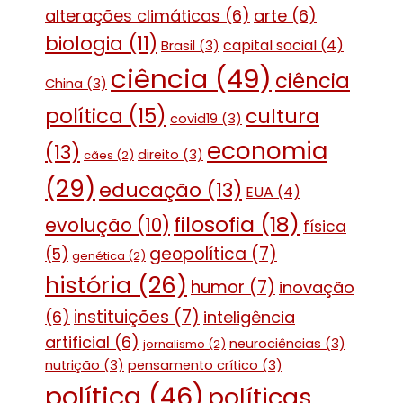
alterações climáticas
(6)
arte
(6)
biologia
(11)
capital social
(4)
Brasil
(3)
ciência
(49)
ciência
China
(3)
política
(15)
cultura
covid19
(3)
economia
(13)
direito
(3)
cães
(2)
(29)
educação
(13)
EUA
(4)
filosofia
(18)
evolução
(10)
física
geopolítica
(7)
(5)
genética
(2)
história
(26)
humor
(7)
inovação
instituições
(7)
(6)
inteligência
artificial
(6)
neurociências
(3)
jornalismo
(2)
nutrição
(3)
pensamento crítico
(3)
política
(46)
políticas