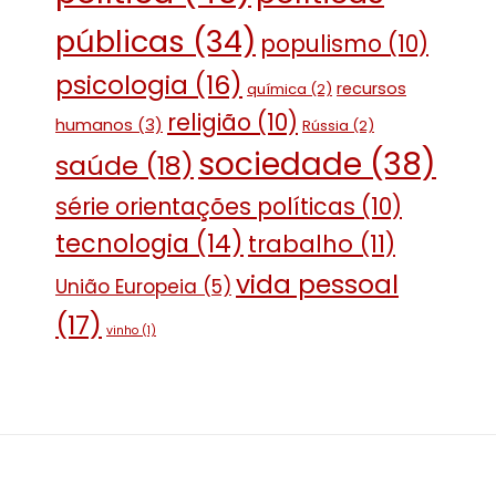
públicas
(34)
populismo
(10)
psicologia
(16)
recursos
química
(2)
religião
(10)
humanos
(3)
Rússia
(2)
sociedade
(38)
saúde
(18)
série orientações políticas
(10)
tecnologia
(14)
trabalho
(11)
vida pessoal
União Europeia
(5)
(17)
vinho
(1)