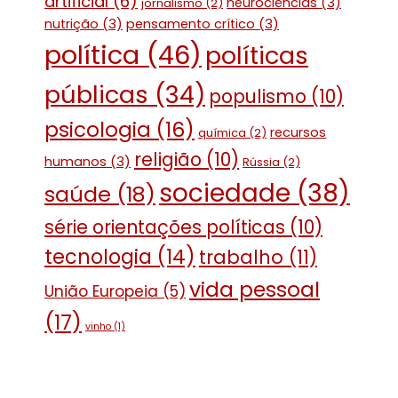
artificial
(6)
neurociências
(3)
jornalismo
(2)
nutrição
(3)
pensamento crítico
(3)
política
(46)
políticas
públicas
(34)
populismo
(10)
psicologia
(16)
recursos
química
(2)
religião
(10)
humanos
(3)
Rússia
(2)
sociedade
(38)
saúde
(18)
série orientações políticas
(10)
tecnologia
(14)
trabalho
(11)
vida pessoal
União Europeia
(5)
(17)
vinho
(1)