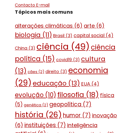
Contacto E-mail
Tópicos mais comuns
alterações climáticas
(6)
arte
(6)
biologia
(11)
capital social
(4)
Brasil
(3)
ciência
(49)
ciência
China
(3)
política
(15)
cultura
covid19
(3)
economia
(13)
direito
(3)
cães
(2)
(29)
educação
(13)
EUA
(4)
filosofia
(18)
evolução
(10)
física
geopolítica
(7)
(5)
genética
(2)
história
(26)
humor
(7)
inovação
instituições
(7)
(6)
inteligência