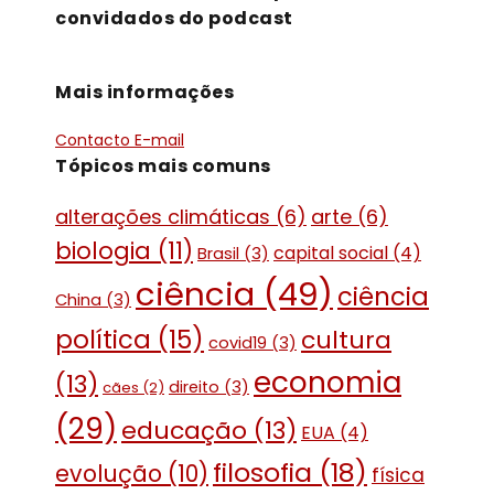
convidados do podcast
Mais informações
Contacto E-mail
Tópicos mais comuns
alterações climáticas
(6)
arte
(6)
biologia
(11)
capital social
(4)
Brasil
(3)
ciência
(49)
ciência
China
(3)
política
(15)
cultura
covid19
(3)
economia
(13)
direito
(3)
cães
(2)
(29)
educação
(13)
EUA
(4)
filosofia
(18)
evolução
(10)
física