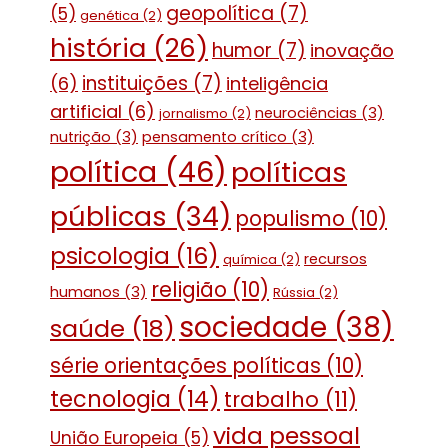
geopolítica
(7)
(5)
genética
(2)
história
(26)
humor
(7)
inovação
instituições
(7)
(6)
inteligência
artificial
(6)
neurociências
(3)
jornalismo
(2)
nutrição
(3)
pensamento crítico
(3)
política
(46)
políticas
públicas
(34)
populismo
(10)
psicologia
(16)
recursos
química
(2)
religião
(10)
humanos
(3)
Rússia
(2)
sociedade
(38)
saúde
(18)
série orientações políticas
(10)
tecnologia
(14)
trabalho
(11)
vida pessoal
União Europeia
(5)