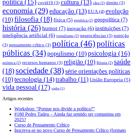
política
(15)
cultura
(13)
covid19
(3)
direito
(3)
cães
(2)
economia
(29)
educação
(13)
evolução
EUA
(4)
filosofia
(18)
(10)
geopolítica
(7)
física
(5)
genética
(2)
história
(26)
humor
(7)
instituições
(7)
inovação
(6)
inteligência artificial
(6)
neurociências
(3)
nutrição
jornalismo
(2)
política
(46)
políticas
(3)
pensamento crítico
(3)
públicas
(34)
psicologia
(16)
populismo
(10)
saúde
religião
(10)
recursos humanos
(3)
química
(2)
Rússia
(2)
sociedade
(38)
(18)
série orientações políticas
tecnologia
(14)
trabalho
(11)
(10)
União Europeia
(5)
vida pessoal
(17)
vinho
(1)
Artigos recentes
Workshop: “Porque nos divide a política?”
#180 Pedro Tadeu – Ainda faz sentido ser comunista em
2025?
Curso de Pensamento Crítico
Inscreva-se no novo Curso de Pensamento Crítico (formato