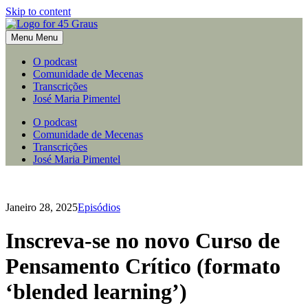
Skip to content
Menu
Menu
O podcast
Comunidade de Mecenas
Transcrições
José Maria Pimentel
O podcast
Comunidade de Mecenas
Transcrições
José Maria Pimentel
Janeiro 28, 2025
Episódios
Inscreva-se no novo Curso de
Pensamento Crítico (formato
‘blended learning’)