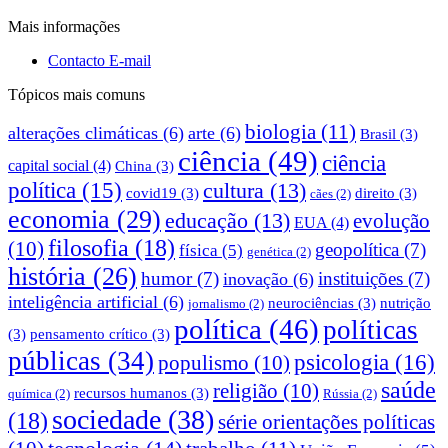
Mais informações
Contacto E-mail
Tópicos mais comuns
biologia
(11)
alterações climáticas
(6)
arte
(6)
Brasil
(3)
ciência
(49)
ciência
capital social
(4)
China
(3)
política
(15)
cultura
(13)
covid19
(3)
direito
(3)
cães
(2)
economia
(29)
educação
(13)
evolução
EUA
(4)
filosofia
(18)
(10)
geopolítica
(7)
física
(5)
genética
(2)
história
(26)
humor
(7)
instituições
(7)
inovação
(6)
inteligência artificial
(6)
neurociências
(3)
nutrição
jornalismo
(2)
política
(46)
políticas
(3)
pensamento crítico
(3)
públicas
(34)
psicologia
(16)
populismo
(10)
saúde
religião
(10)
recursos humanos
(3)
química
(2)
Rússia
(2)
sociedade
(38)
(18)
série orientações políticas