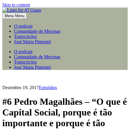
Skip to content
Menu
Menu
O podcast
Comunidade de Mecenas
Transcrições
José Maria Pimentel
O podcast
Comunidade de Mecenas
Transcrições
José Maria Pimentel
Dezembro 19, 2017
Episódios
#6 Pedro Magalhães – “O que é
Capital Social, porque é tão
importante e porque é tão