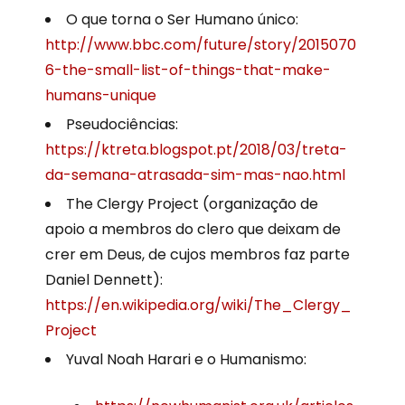
O que torna o Ser Humano único:
http://www.bbc.com/future/story/2015070
6-the-small-list-of-things-that-make-
humans-unique
Pseudociências:
https://ktreta.blogspot.pt/2018/03/treta-
da-semana-atrasada-sim-mas-nao.html
The Clergy Project (organização de
apoio a membros do clero que deixam de
crer em Deus, de cujos membros faz parte
Daniel Dennett):
https://en.wikipedia.org/wiki/The_Clergy_
Project
Yuval Noah Harari e o Humanismo: