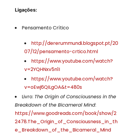
Ligações:
Pensamento Crítico
http://dererummundi.blogspot.pt/20
07/12/pensamento-crtico.html
https://www.youtube.com/watch?
v=2YQHNxv5n1I
https://www.youtube.com/watch?
v=oEwj6QILgOA&t=480s
Livro:
The Origin of Consciousness in the
Breakdown of the Bicameral Mind
:
https://www.goodreads.com/book/show/2
2478.The_Origin_of_Consciousness_in_th
e_Breakdown_of_the_Bicameral_Mind