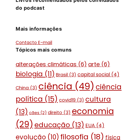
Livros recomendados pelos convidados
do podcast
Mais informações
Contacto E-mail
Tópicos mais comuns
alterações climáticas
(6)
arte
(6)
biologia
(11)
capital social
(4)
Brasil
(3)
ciência
(49)
ciência
China
(3)
política
(15)
cultura
covid19
(3)
economia
(13)
direito
(3)
cães
(2)
(29)
educação
(13)
EUA
(4)
filosofia
(18)
evolução
(10)
física