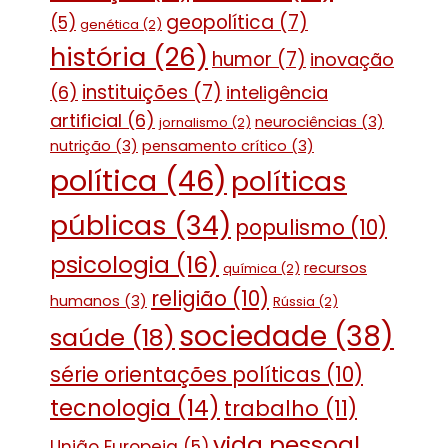
geopolítica
(7)
(5)
genética
(2)
história
(26)
humor
(7)
inovação
instituições
(7)
(6)
inteligência
artificial
(6)
neurociências
(3)
jornalismo
(2)
nutrição
(3)
pensamento crítico
(3)
política
(46)
políticas
públicas
(34)
populismo
(10)
psicologia
(16)
recursos
química
(2)
religião
(10)
humanos
(3)
Rússia
(2)
sociedade
(38)
saúde
(18)
série orientações políticas
(10)
tecnologia
(14)
trabalho
(11)
vida pessoal
União Europeia
(5)