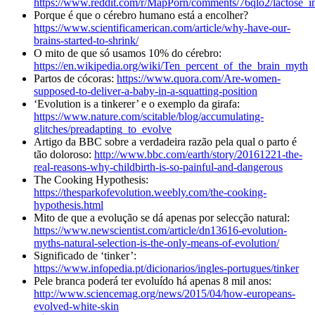
https://www.reddit.com/r/MapPorn/comments/76qlo2/lactose_
Porque é que o cérebro humano está a encolher?
https://www.scientificamerican.com/article/why-have-our-
brains-started-to-shrink/
O mito de que só usamos 10% do cérebro:
https://en.wikipedia.org/wiki/Ten_percent_of_the_brain_myth
Partos de cócoras:
https://www.quora.com/Are-women-
supposed-to-deliver-a-baby-in-a-squatting-position
‘Evolution is a tinkerer’ e o exemplo da girafa:
https://www.nature.com/scitable/blog/accumulating-
glitches/preadapting_to_evolve
Artigo da BBC sobre a verdadeira razão pela qual o parto é
tão doloroso:
http://www.bbc.com/earth/story/20161221-the-
real-reasons-why-childbirth-is-so-painful-and-dangerous
The Cooking Hypothesis:
https://thesparkofevolution.weebly.com/the-cooking-
hypothesis.html
Mito de que a evolução se dá apenas por selecção natural:
https://www.newscientist.com/article/dn13616-evolution-
myths-natural-selection-is-the-only-means-of-evolution/
Significado de ‘tinker’:
https://www.infopedia.pt/dicionarios/ingles-portugues/tinker
Pele branca poderá ter evoluído há apenas 8 mil anos:
http://www.sciencemag.org/news/2015/04/how-europeans-
evolved-white-skin