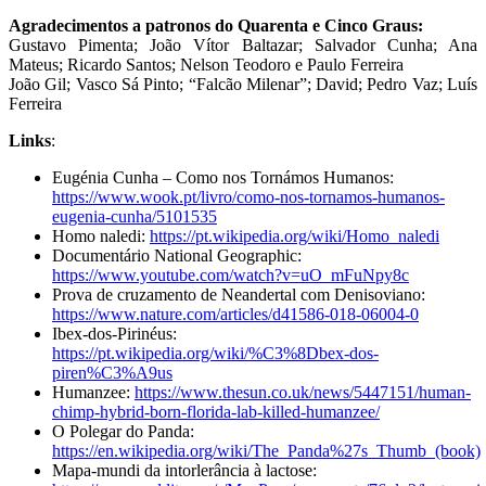
Agradecimentos a patronos do Quarenta e Cinco Graus:
Gustavo Pimenta; João Vítor Baltazar; Salvador Cunha; Ana
Mateus; Ricardo Santos; Nelson Teodoro e Paulo Ferreira
João Gil; Vasco Sá Pinto; “Falcão Milenar”; David; Pedro Vaz; Luís
Ferreira
Links
:
Eugénia Cunha – Como nos Tornámos Humanos:
https://www.wook.pt/livro/como-nos-tornamos-humanos-
eugenia-cunha/5101535
Homo naledi:
https://pt.wikipedia.org/wiki/Homo_naledi
Documentário National Geographic:
https://www.youtube.com/watch?v=uO_mFuNpy8c
Prova de cruzamento de Neandertal com Denisoviano:
https://www.nature.com/articles/d41586-018-06004-0
Ibex-dos-Pirinéus:
https://pt.wikipedia.org/wiki/%C3%8Dbex-dos-
piren%C3%A9us
Humanzee:
https://www.thesun.co.uk/news/5447151/human-
chimp-hybrid-born-florida-lab-killed-humanzee/
O Polegar do Panda:
https://en.wikipedia.org/wiki/The_Panda%27s_Thumb_(book)
Mapa-mundi da intorlerância à lactose: