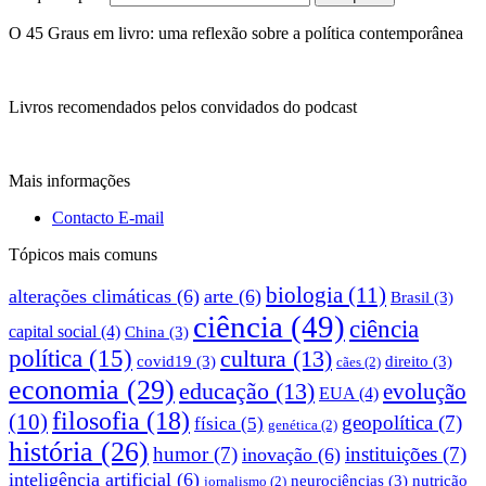
O 45 Graus em livro: uma reflexão sobre a política contemporânea
Livros recomendados pelos convidados do podcast
Mais informações
Contacto E-mail
Tópicos mais comuns
biologia
(11)
alterações climáticas
(6)
arte
(6)
Brasil
(3)
ciência
(49)
ciência
capital social
(4)
China
(3)
política
(15)
cultura
(13)
covid19
(3)
direito
(3)
cães
(2)
economia
(29)
educação
(13)
evolução
EUA
(4)
filosofia
(18)
(10)
geopolítica
(7)
física
(5)
genética
(2)
história
(26)
humor
(7)
instituições
(7)
inovação
(6)
inteligência artificial
(6)
neurociências
(3)
nutrição
jornalismo
(2)