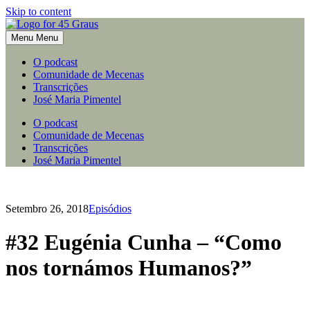
Skip to content
Menu
Menu
O podcast
Comunidade de Mecenas
Transcrições
José Maria Pimentel
O podcast
Comunidade de Mecenas
Transcrições
José Maria Pimentel
Setembro 26, 2018
Episódios
#32 Eugénia Cunha – “Como
nos tornámos Humanos?”