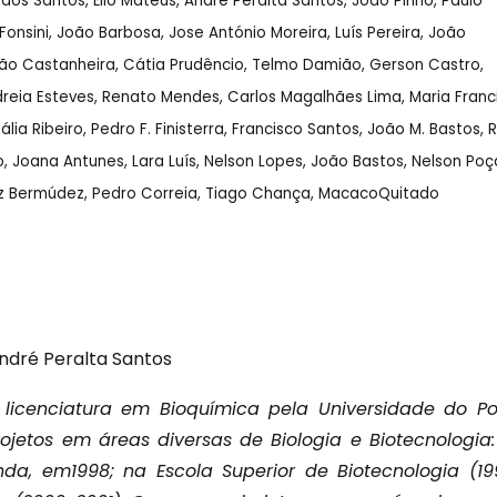
 dos Santos, Élio Mateus, André Peralta Santos, João Pinho, Paulo
onsini, João Barbosa, Jose António Moreira, Luís Pereira, João
oão Castanheira, Cátia Prudêncio, Telmo Damião, Gerson Castro,
ndreia Esteves, Renato Mendes, Carlos Magalhães Lima, Maria Franc
a Ribeiro, Pedro F. Finisterra, Francisco Santos, João M. Bastos, R
ro, Joana Antunes, Lara Luís, Nelson Lopes, João Bastos, Nelson Poç
ez Bermúdez, Pedro Correia, Tiago Chança, MacacoQuitado
ndré Peralta Santos
licenciatura em Bioquímica pela Universidade do Por
jetos em áreas diversas de Biologia e Biotecnologia:
a, em1998; na Escola Superior de Biotecnologia (19