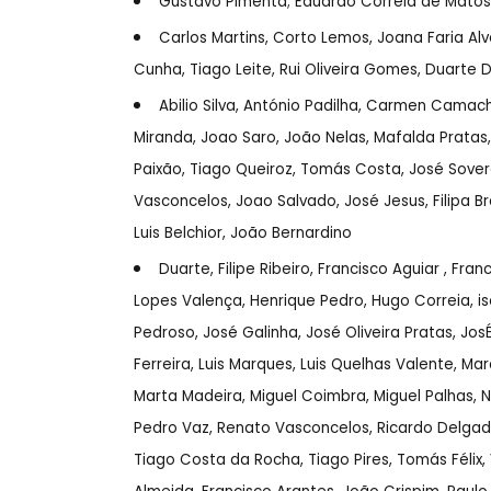
Gustavo Pimenta; Eduardo Correia de Matos
Carlos Martins, Corto Lemos, Joana Faria Al
Cunha, Tiago Leite, Rui Oliveira Gomes, Duarte 
Abilio Silva, António Padilha, Carmen Camac
Miranda, Joao Saro, João Nelas, Mafalda Pratas,
Paixão, Tiago Queiroz, Tomás Costa, José Sovera
Vasconcelos, Joao Salvado, José Jesus, Filipa B
Luis Belchior,
João Bernardino
Duarte, Filipe Ribeiro, Francisco Aguiar , Fr
Lopes Valença, Henrique Pedro, Hugo Correia, i
Pedroso, José Galinha, José Oliveira Pratas, Jos
Ferreira, Luis Marques, Luis Quelhas Valente, M
Marta Madeira, Miguel Coimbra, Miguel Palhas, 
Pedro Vaz, Renato Vasconcelos, Ricardo Delgadinh
Tiago Costa da Rocha, Tiago Pires, Tomás Félix, 