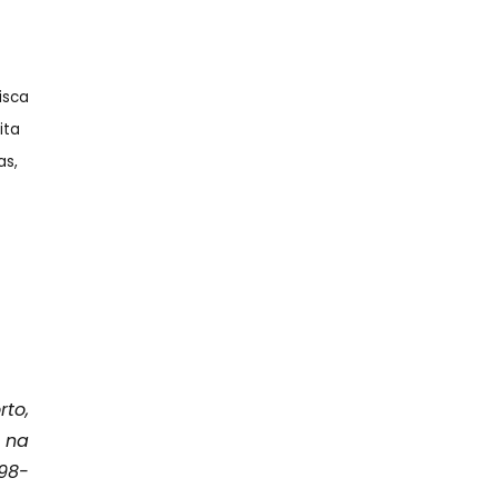
isca
ita
as,
to,
 na
98-