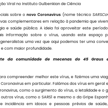
ção Viral no Instituto Gulbenkian de Ciência
eciais sobre o
(nome técnico
SARSCo
novo Coronavirus
ctivas complementares em relação à pandemia que vive
ia e saúde pública. A ideia foi aproveitar este períod
ais informação sobre o vírus, usando este espaço p
generalistas uma vez que aqui podemos ter uma conve
e com maior profundidade.
parte da comunidade de mecenas do 45 Graus 
 para compreender melhor este vírus, e fizémos uma vi
 Coronavirus em particular. Falámos dos vírus em geral 
onavirus, como o surgimento do vírus, a letalidade e o 
 outros vírus, como o SARS1 e mesmo o da Gripe Espan
de incidência em idosos e pessoas prévios de saúde,