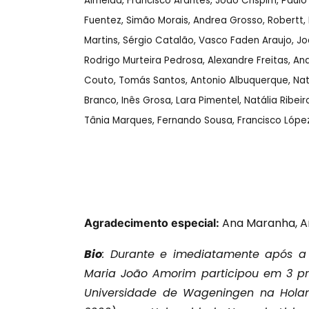
Almeida, Francisco Arantes, João Crispim, Paulo
Fuentez, Simão Morais, Andrea Grosso, Robertt, F
Martins, Sérgio Catalão, Vasco Faden Araujo, J
Rodrigo Murteira Pedrosa, Alexandre Freitas, A
Couto, Tomás Santos, Antonio Albuquerque, Natáli
Branco, Inês Grosa, Lara Pimentel, Natália Ribei
Tânia Marques, Fernando Sousa, Francisco Lóp
Ana Maranha, A
Agradecimento especial:
Bio
: Durante e imediatamente após a 
Maria João Amorim participou em 3 pro
Universidade de Wageningen na Holand