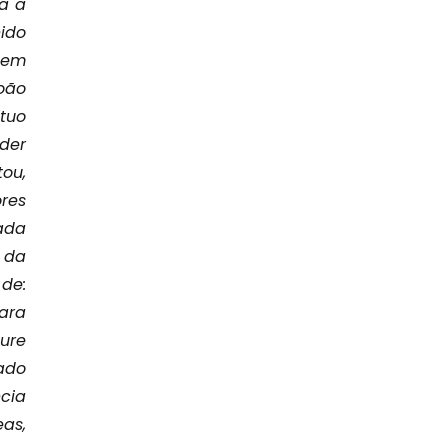
-a a
ido
 em
João
ituo
der
tou,
ores
ada
 da
de:
ara
ture
rado
cia
as,