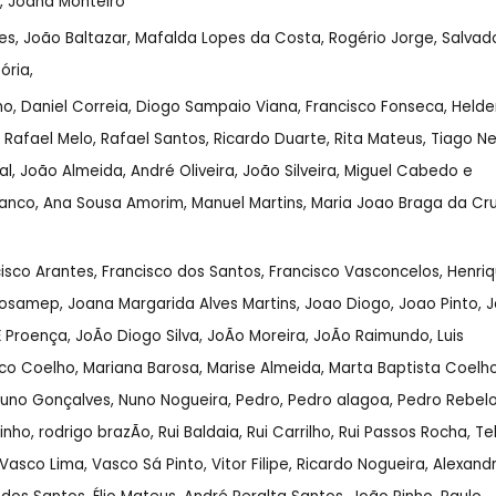
, Joana Monteiro
ves, João Baltazar, Mafalda Lopes da Costa, Rogério Jorge, Salvad
Dória,
ho, Daniel Correia, Diogo Sampaio Viana, Francisco Fonseca, Helde
 Rafael Melo, Rafael Santos, Ricardo Duarte, Rita Mateus, Tiago N
l, João Almeida, André Oliveira, João Silveira, Miguel Cabedo e
ranco, Ana Sousa Amorim, Manuel Martins,
Maria Joao Braga da Cru
ancisco Arantes, Francisco dos Santos, Francisco Vasconcelos, Henri
sosamep, Joana Margarida Alves Martins, Joao Diogo, Joao Pinto, 
É Proença, JoÃo Diogo Silva, JoÃo Moreira, JoÃo Raimundo, Luis
arco Coelho, Mariana Barosa, Marise Almeida, Marta Baptista Coelho
Nuno Gonçalves, Nuno Nogueira, Pedro, Pedro alagoa, Pedro Rebelo
o, rodrigo brazÃo, Rui Baldaia, Rui Carrilho, Rui Passos Rocha, Te
Vasco Lima, Vasco Sá Pinto, Vitor Filipe, Ricardo Nogueira, Alexand