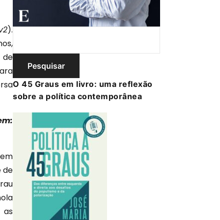
v2
).
mos,
o de
ara
rsa
O 45 Graus em livro: uma reflexão
sobre a política contemporânea
em:
agem
e de
grau
hola
 as