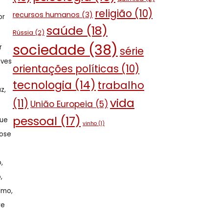
religião
(10)
recursos humanos
(3)
or
saúde
(18)
Rússia
(2)
sociedade
(38)
r
série
eves
orientações políticas
(10)
tecnologia
(14)
trabalho
z,
vida
(11)
União Europeia
(5)
pessoal
(17)
que
vinho
(1)
Jose
,
,
lmo,
re