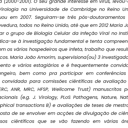
 (2000-2001). O seu grande interesse em vírus, levou
irologia na Universidade de Cambridge no Reino Un
uou em 2007. Seguiram-se três pós-doutoramentos
evedura, todos no Reino Unido, até que em 2012 Maria 
r o grupo de Biologia Celular da Infeção Viral no Inst
dica-se à investigação fundamental e tenta compreen
m os vários hospedeiros que infeta, trabalho que resul
íficos. Maria João Amorim, supervisiona(ou) 3 investigad
ento e vários estagiários e é frequentemente convid
angeiro, bem como pra participar em conferências
 convidada para comissões ciêntíficas de avaliação 
(ERC, ANR, MRC, HFSP, Wellcome Trust) manuscritos p
cionais (e.g. J. Virology, PLoS Pathogens, Nature, Na
ophical transactions B) e avaliações de teses de mest
osta de se envolver em acções de divulgação de ciên
sos ciêntíficos que se vão fazendo em várias áre