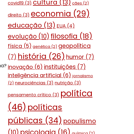
cultura
(13)
covid19
(3)
cães
(2)
economia
(29)
direito
(3)
educação
(13)
EUA
(4)
filosofia
(18)
evolução
(10)
geopolítica
física
(5)
genética
(2)
história
(26)
(7)
humor
(7)
na?
instituições
(7)
inovação
(6)
inteligência artificial
(6)
jornalismo
neurociências
(3)
nutrição
(3)
(2)
política
pensamento crítico
(3)
(46)
políticas
públicas
(34)
populismo
psicologia
(16)
(10)
química
(2)