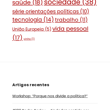
sociedade
(38)
saúde
(18)
série orientações políticas
(10)
tecnologia
(14)
trabalho
(11)
vida pessoal
União Europeia
(5)
(17)
vinho
(1)
Artigos recentes
Workshop: “Porque nos divide a política?”