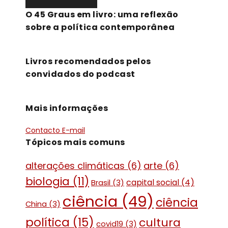
O 45 Graus em livro: uma reflexão
sobre a política contemporânea
Livros recomendados pelos
convidados do podcast
Mais informações
Contacto E-mail
Tópicos mais comuns
alterações climáticas
(6)
arte
(6)
biologia
(11)
capital social
(4)
Brasil
(3)
ciência
(49)
ciência
China
(3)
política
(15)
cultura
covid19
(3)