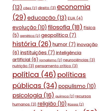
economia
(13)
direito
(3)
cães
(2)
(29)
educação
(13)
EUA
(4)
filosofia
(18)
evolução
(10)
física
geopolítica
(7)
(5)
genética
(2)
história
(26)
humor
(7)
inovação
instituições
(7)
(6)
inteligência
artificial
(6)
neurociências
(3)
jornalismo
(2)
nutrição
(3)
pensamento crítico
(3)
política
(46)
políticas
públicas
(34)
populismo
(10)
psicologia
(16)
recursos
química
(2)
religião
(10)
humanos
(3)
Rússia
(2)