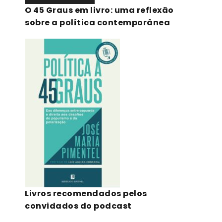
O 45 Graus em livro: uma reflexão
sobre a política contemporânea
Livros recomendados pelos
convidados do podcast