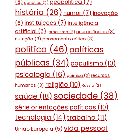
geopolítica
(7)
(5)
genética
(2)
história
(26)
humor
(7)
inovação
instituições
(7)
(6)
inteligência
artificial
(6)
neurociências
(3)
jornalismo
(2)
nutrição
(3)
pensamento crítico
(3)
política
(46)
políticas
públicas
(34)
populismo
(10)
psicologia
(16)
recursos
química
(2)
religião
(10)
humanos
(3)
Rússia
(2)
sociedade
(38)
saúde
(18)
série orientações políticas
(10)
tecnologia
(14)
trabalho
(11)
vida pessoal
União Europeia
(5)