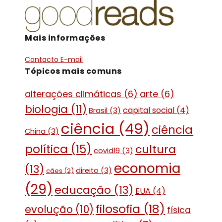
Mais informações
Contacto E-mail
Tópicos mais comuns
alterações climáticas
(6)
arte
(6)
biologia
(11)
capital social
(4)
Brasil
(3)
ciência
(49)
ciência
China
(3)
política
(15)
cultura
covid19
(3)
economia
(13)
direito
(3)
cães
(2)
(29)
educação
(13)
EUA
(4)
filosofia
(18)
evolução
(10)
física